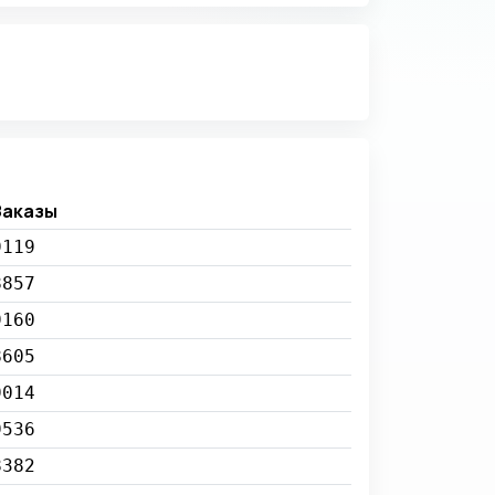
Заказы
9119
8857
9160
8605
9014
9536
8382