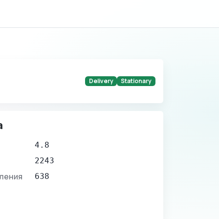
Delivery
Stationary
а
4.8
2243
вления
638