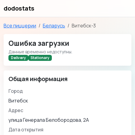
dodostats
Все пиццерии
Беларусь
Витебск-3
Ошибка загрузки
Данные временно недоступны.
Delivery
Stationary
Общая информация
Город
Витебск
Адрес
улица Генерала Белобородова, 2А
Дата открытия