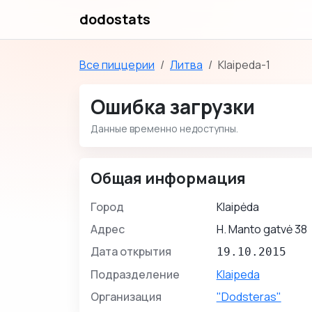
dodostats
Все пиццерии
Литва
Klaipeda-1
Ошибка загрузки
Данные временно недоступны.
Общая информация
Город
Klaipėda
Адрес
H. Manto gatvė 38
Дата открытия
19.10.2015
Подразделение
Klaipeda
Организация
"Dodsteras"