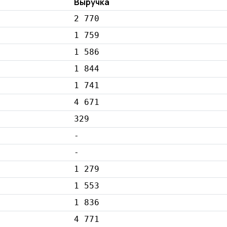
Выручка
2 770
1 759
1 586
1 844
1 741
4 671
329
-
-
1 279
1 553
1 836
4 771