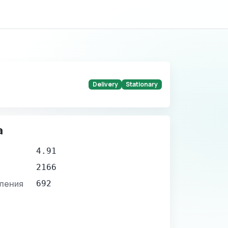
Delivery
Stationary
а
4.91
2166
вления
692