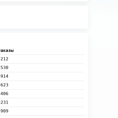
Заказы
5212
4530
4914
4623
4406
4231
3909