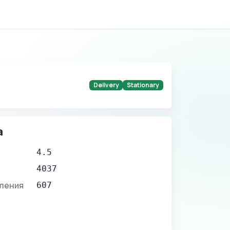
Delivery
Stationary
а
4.5
4037
вления
607