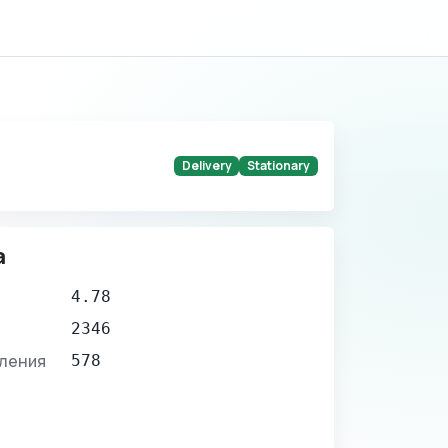
Delivery
Stationary
а
4.78
2346
вления
578