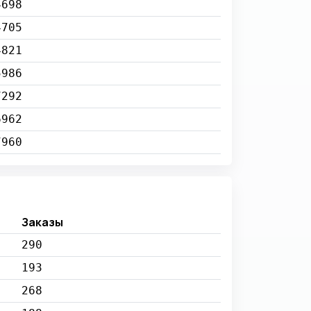
4698
4705
4821
5986
7292
6962
7960
Заказы
290
193
268