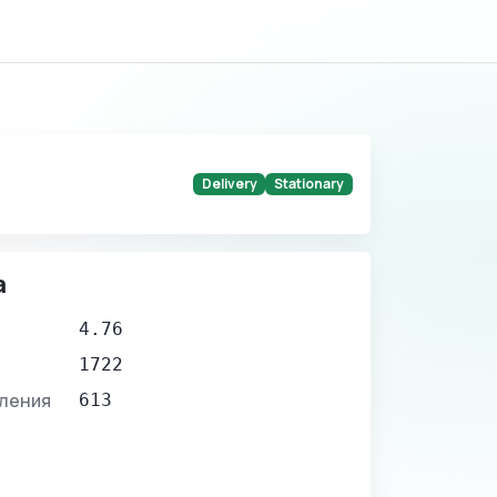
Delivery
Stationary
а
4.76
1722
вления
613