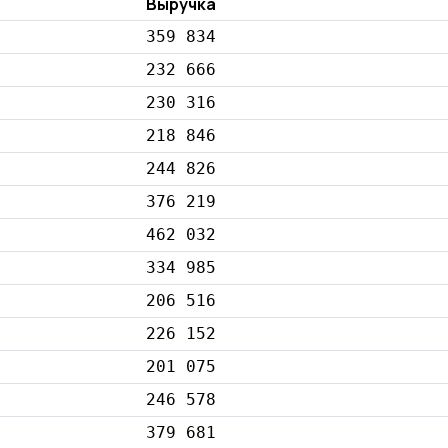
Выручка
359 834
232 666
230 316
218 846
244 826
376 219
462 032
334 985
206 516
226 152
201 075
246 578
379 681