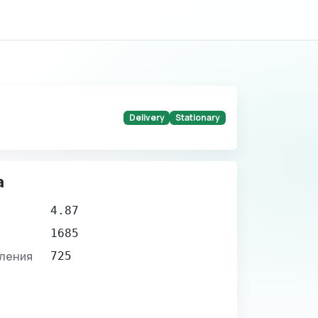
Delivery
Stationary
а
4.87
1685
вления
725