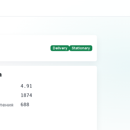
Delivery
Stationary
а
4.91
1874
вления
688