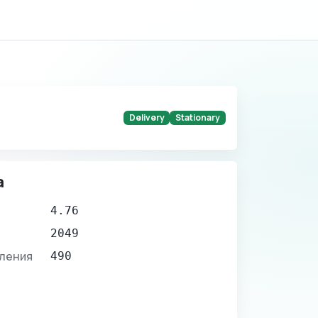
Delivery
Stationary
а
4.76
2049
вления
490