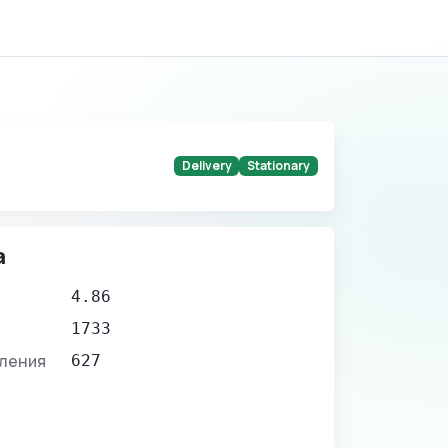
Delivery
Stationary
а
4.86
1733
вления
627