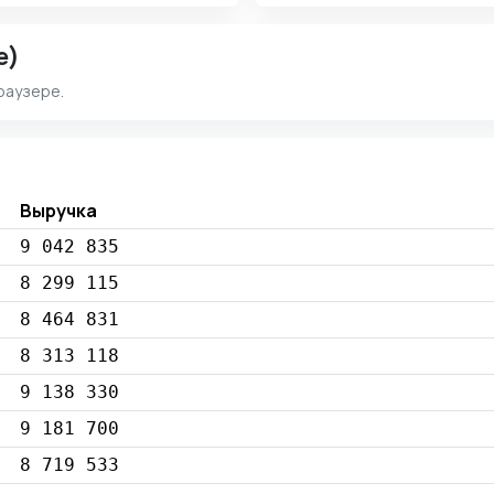
e)
раузере.
Выручка
9 042 835
8 299 115
8 464 831
8 313 118
9 138 330
9 181 700
8 719 533