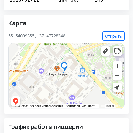
2026-02-22
194 307
145
Карта
Открыть
55.54099655, 37.47728348
График работы пиццерии