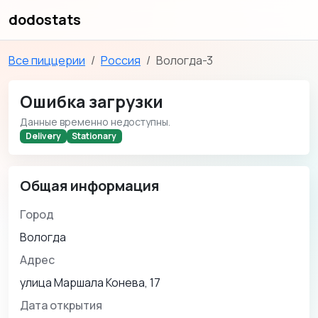
dodostats
Все пиццерии
Россия
Вологда-3
Ошибка загрузки
Данные временно недоступны.
Delivery
Stationary
Общая информация
Город
Вологда
Адрес
улица Маршала Конева, 17
Дата открытия