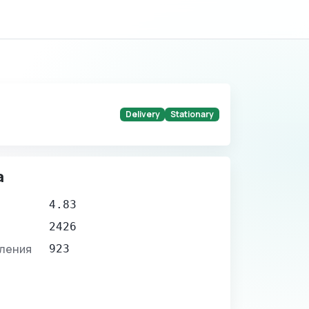
Delivery
Stationary
а
4.83
2426
вления
923