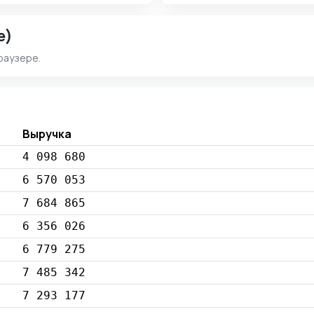
e)
раузере.
Выручка
4 098 680
6 570 053
7 684 865
6 356 026
6 779 275
7 485 342
7 293 177