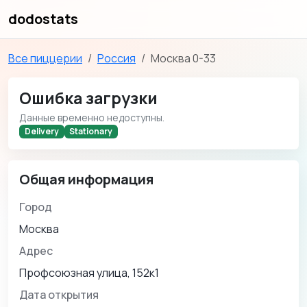
dodostats
Все пиццерии
Россия
Москва 0-33
Ошибка загрузки
Данные временно недоступны.
Delivery
Stationary
Общая информация
Город
Москва
Адрес
Профсоюзная улица, 152к1
Дата открытия