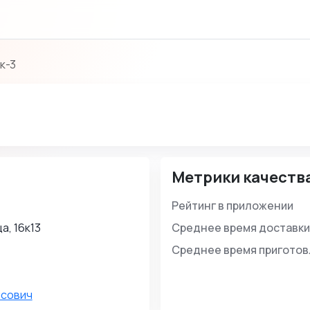
к-3
Метрики качеств
Рейтинг в приложении
а, 16к13
Среднее время доставки
Среднее время пригото
мсович