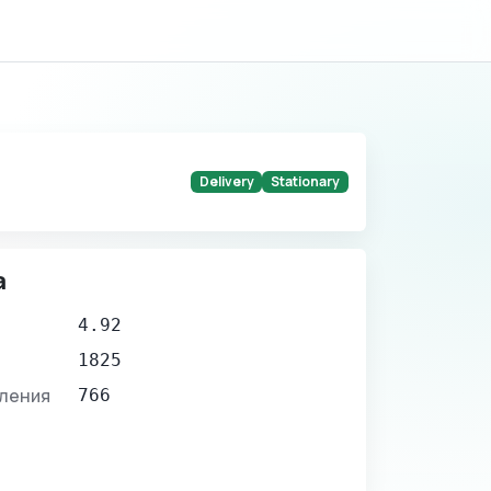
Delivery
Stationary
а
4.92
1825
вления
766