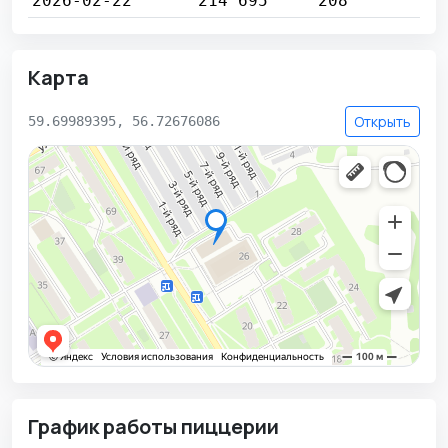
2026-02-22
214 695
208
Карта
Открыть
59.69989395, 56.72676086
График работы пиццерии