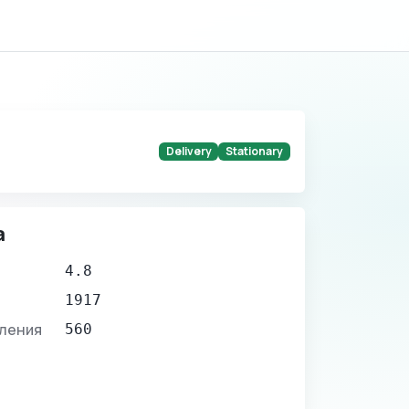
Delivery
Stationary
а
4.8
1917
вления
560