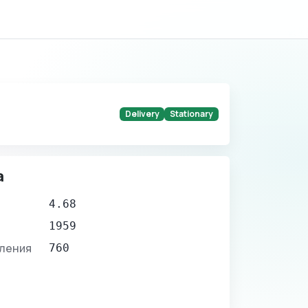
Delivery
Stationary
а
4.68
1959
вления
760