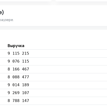
e)
раузере.
Выручка
9 115 215
9 076 115
8 166 467
8 088 477
9 014 189
9 269 107
8 788 147