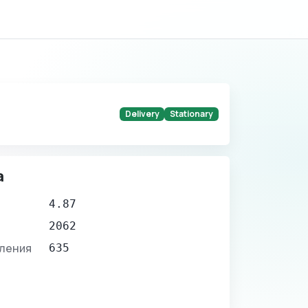
Delivery
Stationary
а
4.87
2062
вления
635