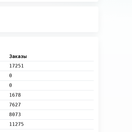
Заказы
17251
0
0
1678
7627
8073
11275