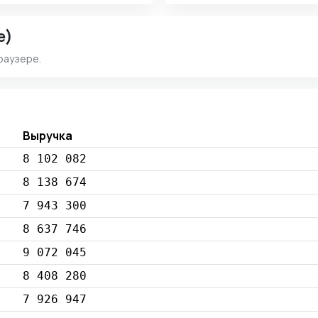
e)
раузере.
Выручка
8 102 082
8 138 674
7 943 300
8 637 746
9 072 045
8 408 280
7 926 947