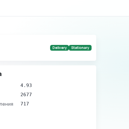
Delivery
Stationary
а
4.93
2677
вления
717