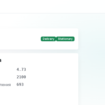
Delivery
Stationary
а
4.73
2100
вления
693