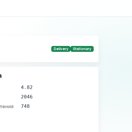
Delivery
Stationary
а
4.82
2046
вления
748