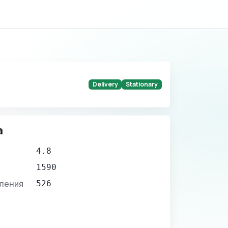
Delivery
Stationary
а
4.8
1590
вления
526