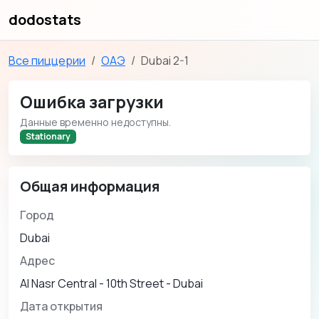
dodostats
Все пиццерии
ОАЭ
Dubai 2-1
Ошибка загрузки
Данные временно недоступны.
Stationary
Общая информация
Город
Dubai
Адрес
Al Nasr Central - 10th Street - Dubai
Дата открытия