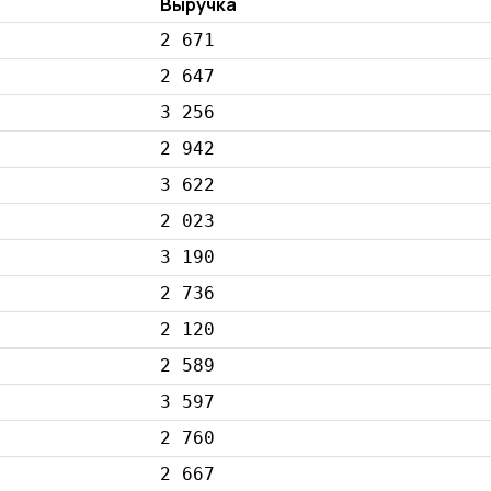
Выручка
2 671
2 647
3 256
2 942
3 622
2 023
3 190
2 736
2 120
2 589
3 597
2 760
2 667