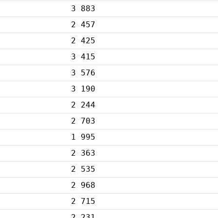
3 883
2 457
2 425
3 415
3 576
3 190
2 244
2 703
1 995
2 363
2 535
2 968
2 715
2 231