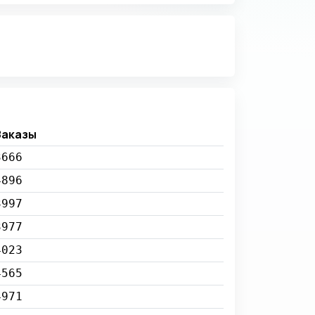
Заказы
3666
4896
3997
3977
4023
4565
4971