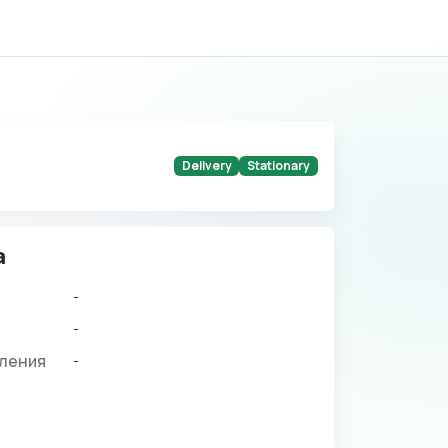
Delivery
Stationary
а
-
-
вления
-