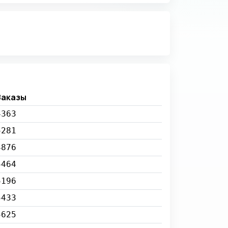
Заказы
4363
5281
4876
5464
5196
5433
5625