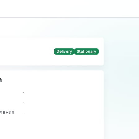
Delivery
Stationary
а
-
-
вления
-