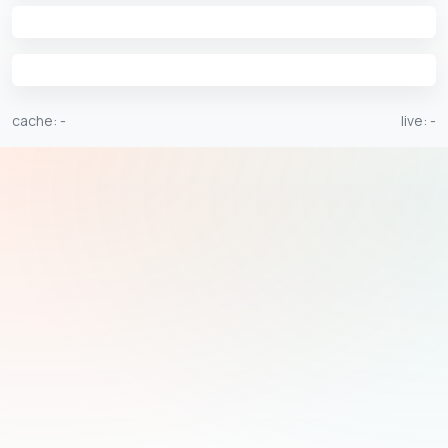
cache:
-
live:
-