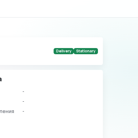
Delivery
Stationary
а
-
-
вления
-