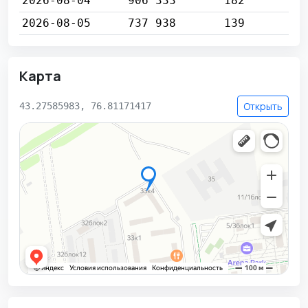
2026-08-04
906 333
182
2026-08-05
737 938
139
Карта
Открыть
43.27585983, 76.81171417