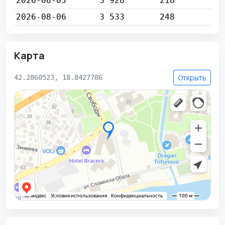
2026-08-05
3 928
218
2026-08-06
3 533
248
Карта
Открыть
42.2860523, 18.8427786