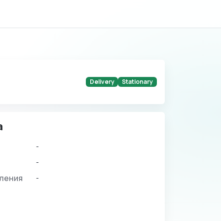
Delivery
Stationary
а
-
-
вления
-