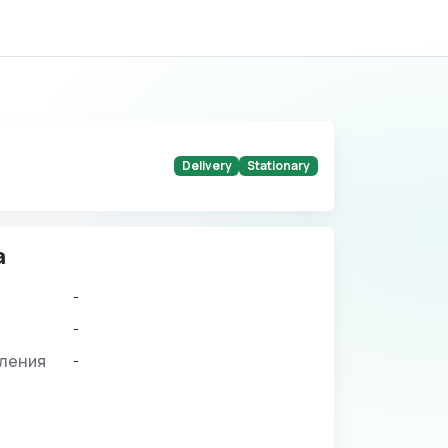
Delivery
Stationary
а
-
-
вления
-