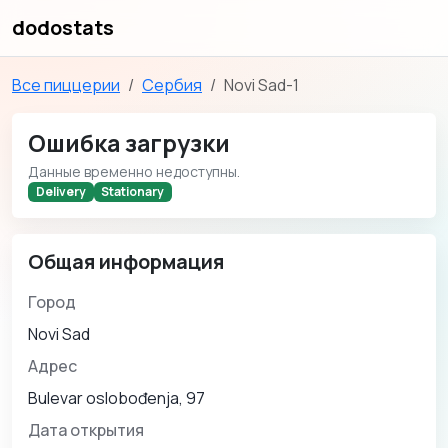
dodostats
Все пиццерии
Сербия
Novi Sad-1
Ошибка загрузки
Данные временно недоступны.
Delivery
Stationary
Общая информация
Город
Novi Sad
Адрес
Bulevar oslobođenja, 97
Дата открытия