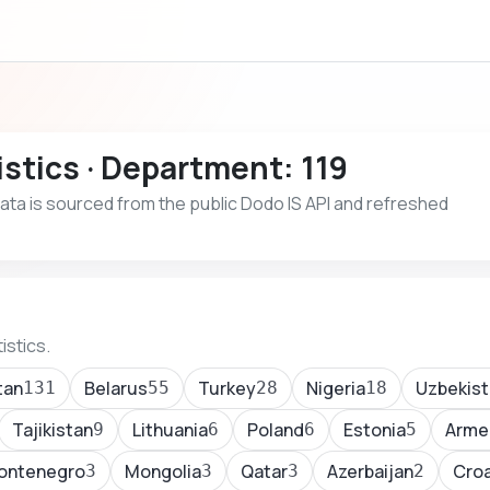
stics · Department: 119
 Data is sourced from the public Dodo IS API and refreshed
istics.
tan
Belarus
Turkey
Nigeria
Uzbekist
131
55
28
18
Tajikistan
Lithuania
Poland
Estonia
Arme
9
6
6
5
ontenegro
Mongolia
Qatar
Azerbaijan
Croa
3
3
3
2