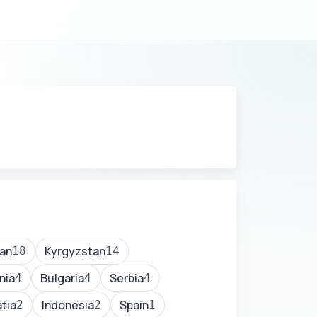
an
Kyrgyzstan
18
14
nia
Bulgaria
Serbia
4
4
4
tia
Indonesia
Spain
2
2
1