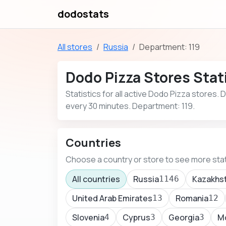
dodostats
All stores
Russia
Department: 119
Dodo Pizza Stores Stati
Statistics for all active Dodo Pizza stores.
every 30 minutes. Department: 119.
Countries
Choose a country or store to see more stat
All countries
Russia
Kazakhs
1146
United Arab Emirates
Romania
13
12
Slovenia
Cyprus
Georgia
M
4
3
3