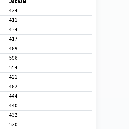
Заказы
424
411
434
417
409
596
554
421
402
444
440
432
520