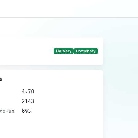
Delivery
Stationary
а
4.78
2143
вления
693