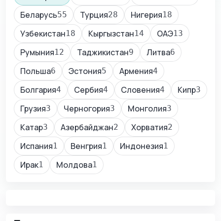
Беларусь
Турция
Нигерия
55
28
18
Узбекистан
Кыргызстан
ОАЭ
18
14
13
Румыния
Таджикистан
Литва
12
9
6
Польша
Эстония
Армения
6
5
4
Болгария
Сербия
Словения
Кипр
4
4
4
3
Грузия
Черногория
Монголия
3
3
3
Катар
Азербайджан
Хорватия
3
2
2
Испания
Венгрия
Индонезия
1
1
1
Ирак
Молдова
1
1