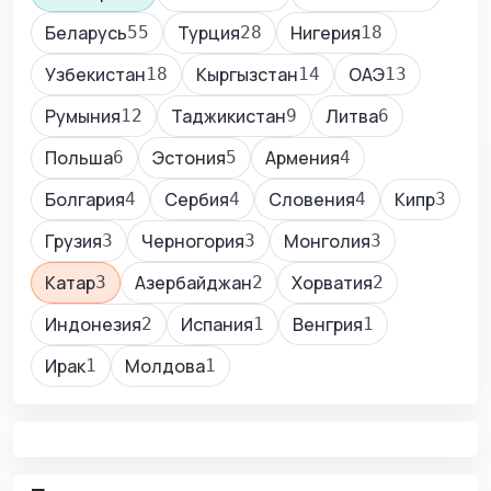
Беларусь
Турция
Нигерия
55
28
18
Узбекистан
Кыргызстан
ОАЭ
18
14
13
Румыния
Таджикистан
Литва
12
9
6
Польша
Эстония
Армения
6
5
4
Болгария
Сербия
Словения
Кипр
4
4
4
3
Грузия
Черногория
Монголия
3
3
3
Катар
Азербайджан
Хорватия
3
2
2
Индонезия
Испания
Венгрия
2
1
1
Ирак
Молдова
1
1