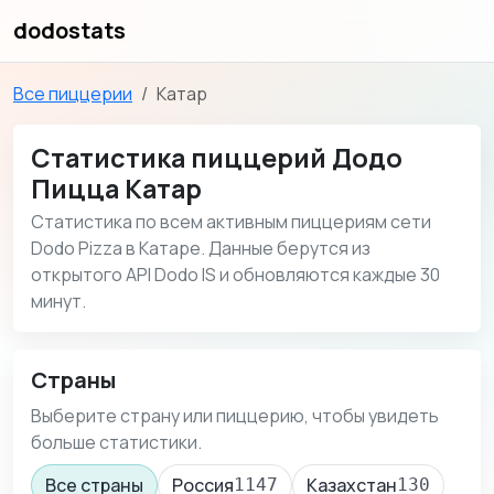
dodostats
Все пиццерии
Катар
Статистика пиццерий Додо
Пицца Катар
Статистика по всем активным пиццериям сети
Dodo Pizza в Катаре. Данные берутся из
открытого API Dodo IS и обновляются каждые 30
минут.
Страны
Выберите страну или пиццерию, чтобы увидеть
больше статистики.
Все страны
Россия
Казахстан
1147
130