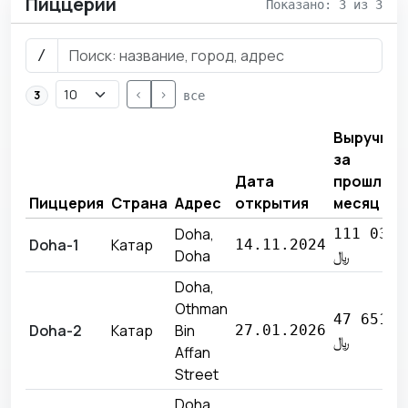
Пиццерии
Показано: 3 из 3
/
<
>
3
все
Выручка
за
Дата
прошлый
Пиццерия
Страна
Адрес
открытия
месяц
Doha,
111 030
Doha-1
Катар
14.11.2024
Doha
﷼
Doha,
Othman
47 651
Doha-2
Катар
Bin
27.01.2026
﷼
Affan
Street
Doha,