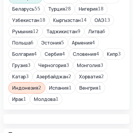
Беларусь
Турция
Нигерия
55
28
18
Узбекистан
Кыргызстан
ОАЭ
18
14
13
Румыния
Таджикистан
Литва
12
9
6
Польша
Эстония
Армения
6
5
4
Болгария
Сербия
Словения
Кипр
4
4
4
3
Грузия
Черногория
Монголия
3
3
3
Катар
Азербайджан
Хорватия
3
2
2
Индонезия
Испания
Венгрия
2
1
1
Ирак
Молдова
1
1