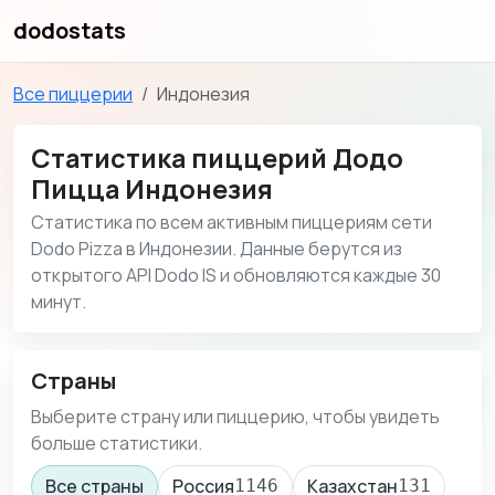
dodostats
Все пиццерии
Индонезия
Статистика пиццерий Додо
Пицца Индонезия
Статистика по всем активным пиццериям сети
Dodo Pizza в Индонезии. Данные берутся из
открытого API Dodo IS и обновляются каждые 30
минут.
Страны
Выберите страну или пиццерию, чтобы увидеть
больше статистики.
Все страны
Россия
Казахстан
1146
131