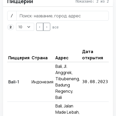
Пиццерии
Показано: 2 из 2
/
<
>
2
все
Вы
за
Дата
пр
Пиццерия
Страна
Адрес
открытия
ме
Bali, Jl.
Anggrek,
Tibubeneng,
43
Bali-1
Индонезия
30.08.2023
Badung
81
Regency,
Bali
Bali, Jalan
Made Lebah,