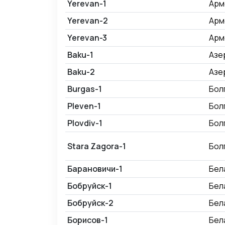
Yerevan-1
Арм
Yerevan-2
Арм
Yerevan-3
Арм
Baku-1
Азе
Baku-2
Азе
Burgas-1
Бол
Pleven-1
Бол
Plovdiv-1
Бол
Stara Zagora-1
Бол
Барановичи-1
Бел
Бобруйск-1
Бел
Бобруйск-2
Бел
Борисов-1
Бел