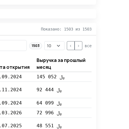
Показано: 1503 из 1503
<
>
1503
все
Выручка за прошлый
та открытия
месяц
.09.2024
145 052 ﷼
.11.2024
92 444 ﷼
.09.2024
64 099 ﷼
.03.2026
72 996 ﷼
.07.2025
48 551 ﷼