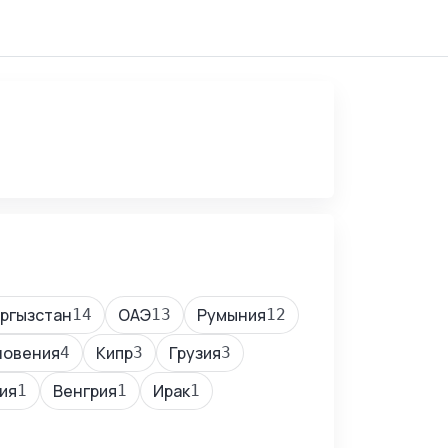
ргызстан
ОАЭ
Румыния
14
13
12
ловения
Кипр
Грузия
4
3
3
ия
Венгрия
Ирак
1
1
1