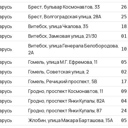
арусь
Брест, бульвар Космонавтов, 33
26
арусь
Брест, Волгоградская улица, 28А
25
арусь
Витебск, улица Чкалова, 35
18
арусь
Витебск, Замковая улица, 21/30
01
Витебск, улица Генерала Белобородова,
арусь
10
2А
арусь
Гомель, улица М.Г. Ефремова, 11
05
арусь
Гомель, Советская улица, 2
02
арусь
Гомель, Речицкий проспект, 5В
17
арусь
Гродно, проспект Космонавтов, 11
09
арусь
Гродно, проспект Янки Купалы, 82А
04
арусь
Гродно, проспект Янки Купалы, 87
24
арусь
Жлобин, улица Макара Барташова, 15А
05