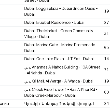
Street - Dubai
Dubai, Loggiaplaza - Dubai Silicon Oasis -
Э
19
Dubai
Э
Dubai, Bluebell Residence - Dubai
27
Dubai, The Market - Green Community
Э
31
Village - Dubai
Dubai, Marina Gate - Marina Promenade -
Э
05
Dubai
Э
Dubai, One Lake Plaza - JLT Exit - Dubai
14
دبي, Anannas Al Nahda Building - 19A Street
Э
31
- Al Nahda - Dubai
Э
دبي, Q1 Mall, Al Warqa - Al Warqa - Dubai
19
دبي, Creek Rise Tower 1 - Ras Al Khor Rd -
Э
03
Dubai Creek Harbour - Dubai
ения
Գյումրի, Նիկոլայ Ռիժկովի փողոց, 1
24