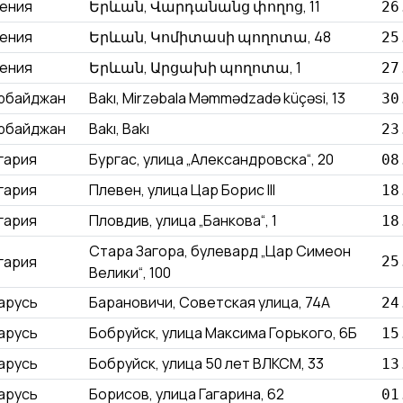
ения
Երևան, Վարդանանց փողոց, 11
26
ения
Երևան, Կոմիտասի պողոտա, 48
25
ения
Երևան, Արցախի պողոտա, 1
27
рбайджан
Bakı, Mirzəbala Məmmədzadə küçəsi, 13
30
рбайджан
Bakı, Bakı
23
гария
Бургас, улица „Александровска“, 20
08
гария
Плевен, улица Цар Борис III
18
гария
Пловдив, улица „Банкова“, 1
18
Стара Загора, булевард „Цар Симеон
гария
25
Велики“, 100
арусь
Барановичи, Советская улица, 74А
24
арусь
Бобруйск, улица Максима Горького, 6Б
15
арусь
Бобруйск, улица 50 лет ВЛКСМ, 33
13
арусь
Борисов, улица Гагарина, 62
01