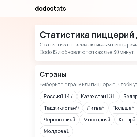
dodostats
Статистика пиццерий
Статистика по всем активным пиццериям 
Dodo IS и обновляются каждые 30 минут.
Страны
Выберите страну или пиццерию, чтобы у
Россия
Казахстан
Бела
1147
131
Таджикистан
Литва
Польша
9
6
6
Черногория
Монголия
Катар
3
3
3
Молдова
1