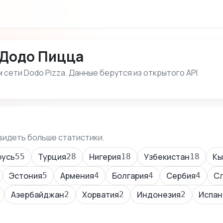
 Додо Пицца
сети Dodo Pizza. Данные берутся из открытого API
видеть больше статистики.
русь
Турция
Нигерия
Узбекистан
Кы
55
28
18
18
Эстония
Армения
Болгария
Сербия
С
5
4
4
4
Азербайджан
Хорватия
Индонезия
Испан
2
2
2