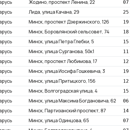
арусь
Жодино, проспект Ленина, 22
07
арусь
Лида, улица Качана, 29
25
арусь
Минск, проспект Дзержинского, 126
19
арусь
Минск, Боровлянский сельсовет, 74
18
арусь
Минск, улица Петра Глебки, 5
15
арусь
Минск, улица Сурганова, 50к1
11
арусь
Минск, проспект Любимова, 17
12
арусь
Минск, улица Иосифа Гошкевича, 3
19
арусь
Минск, улица Притыцкого, 156
12
арусь
Минск, Волгоградская улица, 4
15
арусь
Минск, улица Максима Богдановича, 62
06
арусь
Минск, Партизанский проспект, 87
14
арусь
Минск, улица Одинцова, 65
07