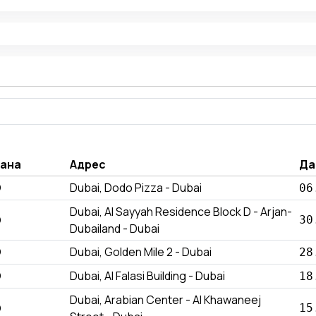
ана
Адрес
Да
Э
Dubai, Dodo Pizza - Dubai
06
Dubai, Al Sayyah Residence Block D - Arjan-
Э
30
Dubailand - Dubai
Э
Dubai, Golden Mile 2 - Dubai
28
Э
Dubai, Al Falasi Building - Dubai
18
Dubai, Arabian Center - Al Khawaneej
Э
15