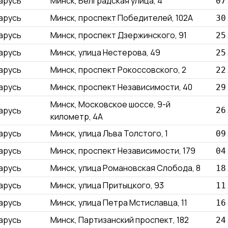
арусь
Минск, Белградская улица, 4
07
арусь
Минск, проспект Победителей, 102А
30
арусь
Минск, проспект Дзержинского, 91
25
арусь
Минск, улица Нестерова, 49
25
арусь
Минск, проспект Рокоссовского, 2
22
арусь
Минск, проспект Независимости, 40
29
Минск, Московское шоссе, 9-й
арусь
26
километр, 4А
арусь
Минск, улица Льва Толстого, 1
09
арусь
Минск, проспект Независимости, 179
04
арусь
Минск, улица Романовская Слобода, 8
18
арусь
Минск, улица Притыцкого, 93
11
арусь
Минск, улица Петра Мстиславца, 11
16
арусь
Минск, Партизанский проспект, 182
24