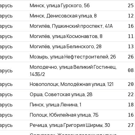
арусь
Минск, улица Гурского, 56
25
арусь
Минск, Денисовская улица, 8
12
арусь
Могилёв, Пушкинский проспект, 41А
16
арусь
Могилёв, улица Космонавтов, 8
11
арусь
Могилёв, улица Белинского, 28
13
арусь
Мозырь, улица Нефтестроителей, 26
26
Молодечно, улица Великий Гостинец,
арусь
08
143Б/2
арусь
Новополоцк, Молодёжная улица, 121
20
арусь
Орша, Советская улица, 2В
22
арусь
Пинск, улица Ленина, 1
18
арусь
Полоцк, Юбилейная улица, 7Б
16
арусь
Речица, улица Григория Ширмы, 30
27