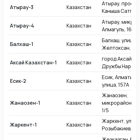
Атырау, проспе
Атырау-3
Казахстан
Каныша Сатпаев
Атырау, микро
Атырау-4
Казахстан
Алмагуль, 16
Балхаш, улица
Балхаш-1
Казахстан
Желтоксан, 14
город Аксай, у
Аксай Казахстан-1
Казахстан
Дружбы Народов
Есик, Алматинс
Есик-2
Казахстан
улица, 157А
Жанаозен,
Жанаозен-1
Казахстан
микрорайон Ор
1/5
Жаркент, улица
Жаркент-1
Казахстан
Розыбакиева, 1
Жезказган, бул