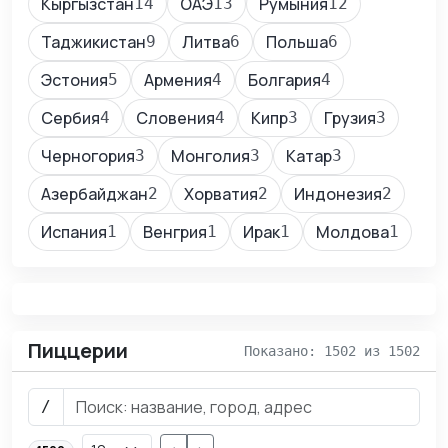
Кыргызстан
ОАЭ
Румыния
14
13
12
Таджикистан
Литва
Польша
9
6
6
Эстония
Армения
Болгария
5
4
4
Сербия
Словения
Кипр
Грузия
4
4
3
3
Черногория
Монголия
Катар
3
3
3
Азербайджан
Хорватия
Индонезия
2
2
2
Испания
Венгрия
Ирак
Молдова
1
1
1
1
Пиццерии
Показано: 1502 из 1502
/