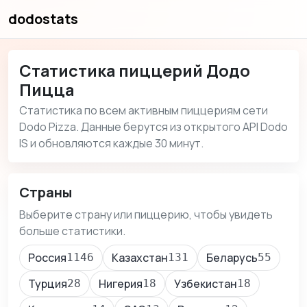
dodostats
Статистика пиццерий Додо
Пицца
Статистика по всем активным пиццериям сети
Dodo Pizza. Данные берутся из открытого API Dodo
IS и обновляются каждые 30 минут.
Страны
Выберите страну или пиццерию, чтобы увидеть
больше статистики.
Россия
Казахстан
Беларусь
1146
131
55
Турция
Нигерия
Узбекистан
28
18
18