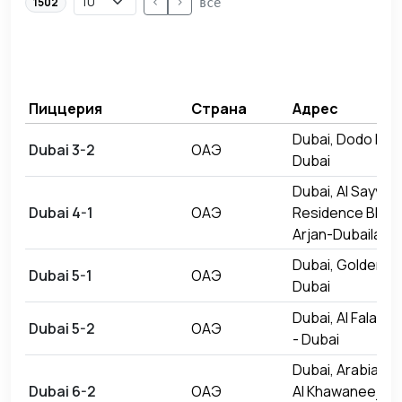
<
>
1502
все
Пиццерия
Страна
Адрес
Dubai, Dodo Pizz
Dubai 3-2
ОАЭ
Dubai
Dubai, Al Sayyah
Dubai 4-1
ОАЭ
Residence Block
Arjan-Dubailand 
Dubai, Golden Mil
Dubai 5-1
ОАЭ
Dubai
Dubai, Al Falasi B
Dubai 5-2
ОАЭ
- Dubai
Dubai, Arabian C
Dubai 6-2
ОАЭ
Al Khawaneej Str