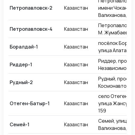
Петропавловск,
Петропавловск-2
Казахстан
имени Чокана
Валиханова, 40
Петропавловск,
Петропавловск-4
Казахстан
М. Жумабаева, 
посёлок Боралд
Боралдай-1
Казахстан
улица Алатау, 2
Риддер, просп
Риддер-1
Казахстан
Независимости,
Рудный, проспе
Рудный-2
Казахстан
Космонавтов, 1
село Отеген ба
Отеген-Батыр-1
Казахстан
улица Жансугур
159
Семей, улица Ч
Семей-1
Казахстан
Валиханова, 14