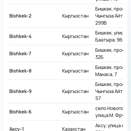
Бишкек, проспе
Bishkek-2
Кыргызстан
Чынгыза Айтмат
299В
Бишкек, улица 
Bishkek-4
Кыргызстан
Баатыра, 96
Бишкек, проспе
Bishkek-7
Кыргызстан
32Б
Бишкек, проспе
Bishkek-8
Кыргызстан
Манаса, 7
Бишкек, проспе
Bishkek-9
Кыргызстан
Чынгыза Айтмат
57
село Новопавло
Bishkek-6
Кыргызстан
улица М. Фрунзе
Аксу, улица Ауэ
Аксу-1
Казахстан