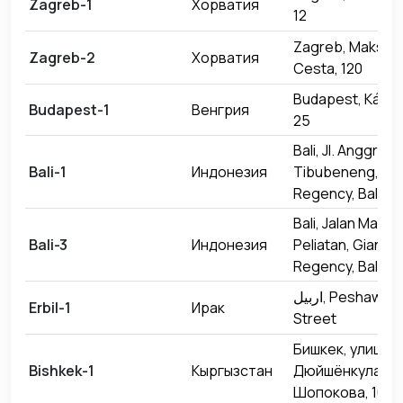
Zagreb-1
Хорватия
12
Zagreb, Maksimi
Zagreb-2
Хорватия
Cesta, 120
Budapest, Károly
Budapest-1
Венгрия
25
Bali, Jl. Anggrek,
Bali-1
Индонезия
Tibubeneng, Ba
Regency, Bali
Bali, Jalan Made
Bali-3
Индонезия
Peliatan, Gianyar
Regency, Bali
اربيل, Peshawa Qazi
Erbil-1
Ирак
Street
Бишкек, улица
Bishkek-1
Кыргызстан
Дюйшёнкула
Шопокова, 101/1