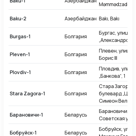
Baku-1
Азербайджан
Məmmədzadə küç
Baku-2
Азербайджан
Bakı, Bakı
Бургас, улица
Burgas-1
Болгария
„Александровск
Плевен, улица 
Pleven-1
Болгария
Борис III
Пловдив, улица
Plovdiv-1
Болгария
„Банкова“, 1
Стара Загора,
Stara Zagora-1
Болгария
булевард „Цар
Симеон Велики“
Барановичи,
Барановичи-1
Беларусь
Советская улиц
Бобруйск, улиц
Бобруйск-1
Беларусь