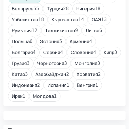
Беларусь
Турция
Нигерия
55
28
18
Узбекистан
Кыргызстан
ОАЭ
18
14
13
Румыния
Таджикистан
Литва
12
9
6
Польша
Эстония
Армения
6
5
4
Болгария
Сербия
Словения
Кипр
4
4
4
3
Грузия
Черногория
Монголия
3
3
3
Катар
Азербайджан
Хорватия
3
2
2
Индонезия
Испания
Венгрия
2
1
1
Ирак
Молдова
1
1