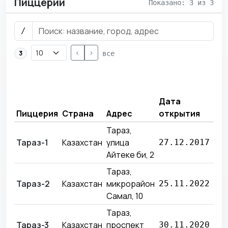
Пиццерии
Показано: 3 из 3
/
<
>
3
все
Вы
за
Дата
пр
Пиццерия
Страна
Адрес
открытия
ме
Тараз,
27
Тараз-1
Казахстан
улица
27.12.2017
55
Айтеке би, 2
Тараз,
19
Тараз-2
Казахстан
микрорайон
25.11.2022
91
Самал, 10
Тараз,
13
Тараз-3
Казахстан
проспект
30.11.2020