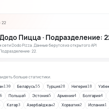
 22
Додо Пицца · Подразделение: 2
сети Dodo Pizza. Данные берутся из открытого API
 Подразделение: 22.
видеть больше статистики.
ан
Беларусь
Турция
Нигерия
Узбе
130
55
28
18
Польша
Эстония
Армения
Болгария
6
6
5
4
4
Катар
Азербайджан
Хорватия
Испания
3
3
2
2
1