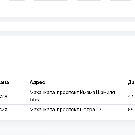
ана
Адрес
Да
Махачкала, проспект Имама Шамиля,
сия
27
66В
сия
Махачкала, проспект Петра I, 76
09