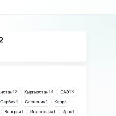
2
кистан
Кыргызстан
ОАЭ
18
14
13
Сербия
Словения
Кипр
4
4
3
Венгрия
Индонезия
Ирак
1
1
1