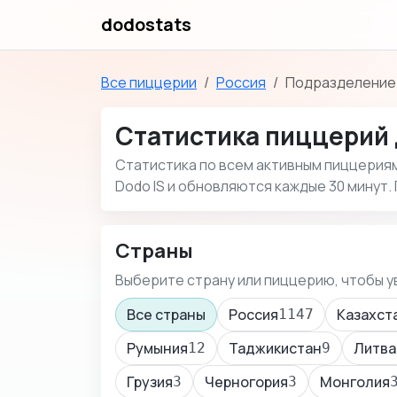
dodostats
Все пиццерии
Россия
Подразделение:
Статистика пиццерий 
Статистика по всем активным пиццериям 
Dodo IS и обновляются каждые 30 минут.
Страны
Выберите страну или пиццерию, чтобы у
Все страны
Россия
Казахст
1147
Румыния
Таджикистан
Литва
12
9
Грузия
Черногория
Монголия
3
3