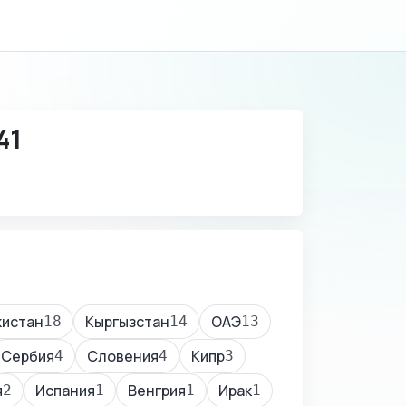
41
кистан
Кыргызстан
ОАЭ
18
14
13
Сербия
Словения
Кипр
4
4
3
я
Испания
Венгрия
Ирак
2
1
1
1