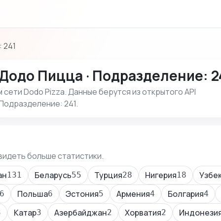
 241
Додо Пицца · Подразделение: 2
сети Dodo Pizza. Данные берутся из открытого API
 Подразделение: 241.
видеть больше статистики.
ан
Беларусь
Турция
Нигерия
Узбе
131
55
28
18
Польша
Эстония
Армения
Болгария
6
6
5
4
4
Катар
Азербайджан
Хорватия
Индонези
3
3
2
2