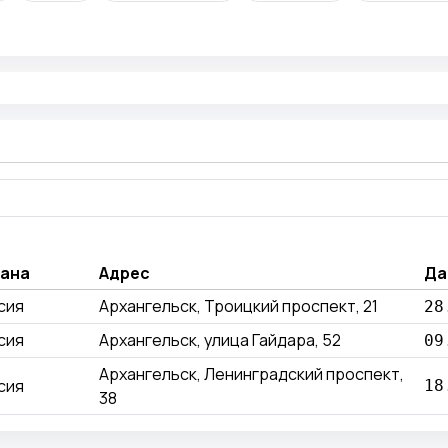
ана
Адрес
Да
сия
Архангельск, Троицкий проспект, 21
28
сия
Архангельск, улица Гайдара, 52
09
Архангельск, Ленинградский проспект,
сия
18
38