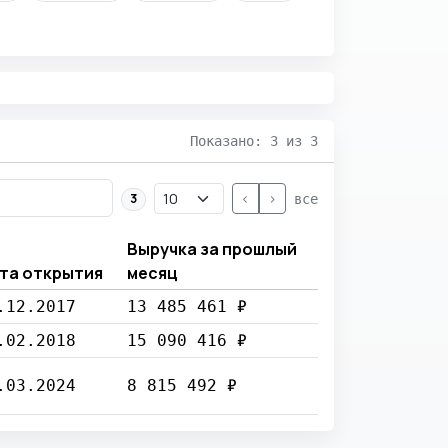
Показано: 3 из 3
<
>
3
все
Выручка за прошлый
та открытия
месяц
.12.2017
13 485 461 ₽
.02.2018
15 090 416 ₽
.03.2024
8 815 492 ₽