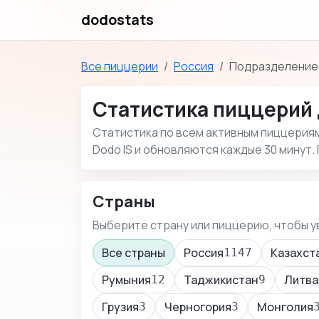
dodostats
Все пиццерии
Россия
Подразделение:
Статистика пиццерий 
Статистика по всем активным пиццериям 
Dodo IS и обновляются каждые 30 минут.
Страны
Выберите страну или пиццерию, чтобы у
Все страны
Россия
Казахст
1147
Румыния
Таджикистан
Литва
12
9
Грузия
Черногория
Монголия
3
3