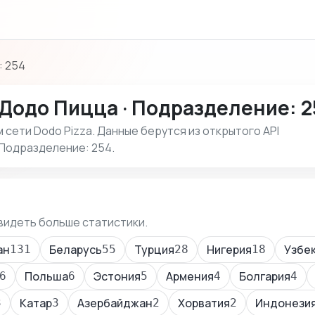
 254
Додо Пицца · Подразделение: 2
сети Dodo Pizza. Данные берутся из открытого API
 Подразделение: 254.
видеть больше статистики.
ан
Беларусь
Турция
Нигерия
Узбе
131
55
28
18
Польша
Эстония
Армения
Болгария
6
6
5
4
4
Катар
Азербайджан
Хорватия
Индонези
3
3
2
2