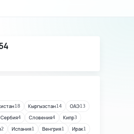
54
кистан
Кыргызстан
ОАЭ
18
14
13
Сербия
Словения
Кипр
4
4
3
я
Испания
Венгрия
Ирак
2
1
1
1