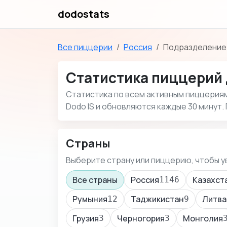
dodostats
Все пиццерии
Россия
Подразделение:
Статистика пиццерий 
Статистика по всем активным пиццериям 
Dodo IS и обновляются каждые 30 минут.
Страны
Выберите страну или пиццерию, чтобы у
Все страны
Россия
Казахст
1146
Румыния
Таджикистан
Литва
12
9
Грузия
Черногория
Монголия
3
3