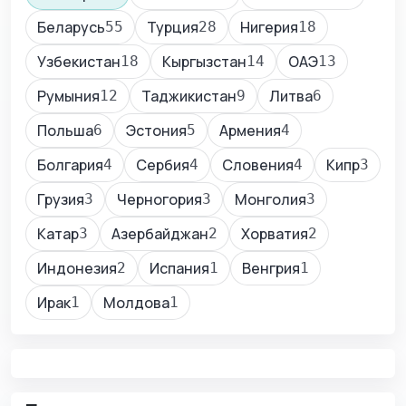
Беларусь
Турция
Нигерия
55
28
18
Узбекистан
Кыргызстан
ОАЭ
18
14
13
Румыния
Таджикистан
Литва
12
9
6
Польша
Эстония
Армения
6
5
4
Болгария
Сербия
Словения
Кипр
4
4
4
3
Грузия
Черногория
Монголия
3
3
3
Катар
Азербайджан
Хорватия
3
2
2
Индонезия
Испания
Венгрия
2
1
1
Ирак
Молдова
1
1