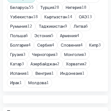
Беларусь
Турция
Нигерия
55
28
18
Узбекистан
Кыргызстан
ОАЭ
18
14
13
Румыния
Таджикистан
Литва
12
9
6
Польша
Эстония
Армения
6
5
4
Болгария
Сербия
Словения
Кипр
4
4
4
3
Грузия
Черногория
Монголия
3
3
3
Катар
Азербайджан
Хорватия
3
2
2
Испания
Венгрия
Индонезия
1
1
1
Ирак
Молдова
1
1