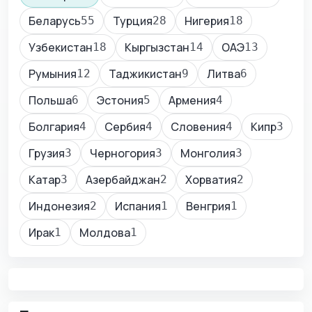
Беларусь
Турция
Нигерия
55
28
18
Узбекистан
Кыргызстан
ОАЭ
18
14
13
Румыния
Таджикистан
Литва
12
9
6
Польша
Эстония
Армения
6
5
4
Болгария
Сербия
Словения
Кипр
4
4
4
3
Грузия
Черногория
Монголия
3
3
3
Катар
Азербайджан
Хорватия
3
2
2
Индонезия
Испания
Венгрия
2
1
1
Ирак
Молдова
1
1