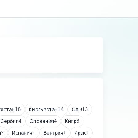
кистан
Кыргызстан
ОАЭ
18
14
13
Сербия
Словения
Кипр
4
4
3
я
Испания
Венгрия
Ирак
2
1
1
1