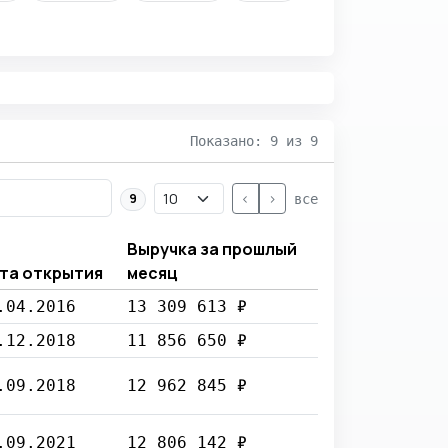
Показано: 9 из 9
<
>
9
все
Выручка за прошлый
та открытия
месяц
.04.2016
13 309 613 ₽
.12.2018
11 856 650 ₽
.09.2018
12 962 845 ₽
.09.2021
12 806 142 ₽