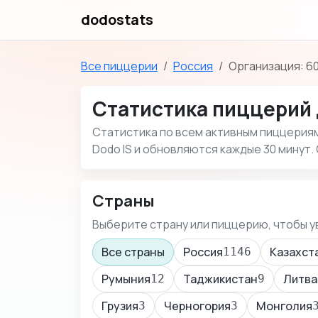
dodostats
Все пиццерии
Россия
Организация: 6
Статистика пиццерий 
Статистика по всем активным пиццериям 
Dodo IS и обновляются каждые 30 минут. 
Страны
Выберите страну или пиццерию, чтобы у
Все страны
Россия
Казахст
1146
Румыния
Таджикистан
Литва
12
9
Грузия
Черногория
Монголия
3
3