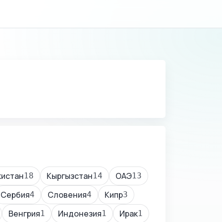
кистан
Кыргызстан
ОАЭ
18
14
13
Сербия
Словения
Кипр
4
4
3
Венгрия
Индонезия
Ирак
1
1
1