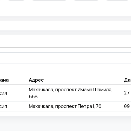
ана
Адрес
Да
Махачкала, проспект Имама Шамиля,
сия
27
66В
сия
Махачкала, проспект Петра I, 76
09