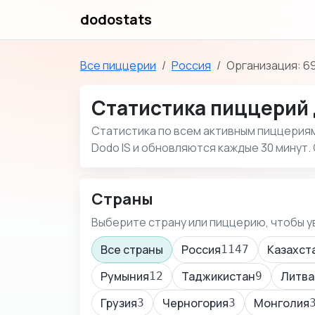
dodostats
Все пиццерии
Россия
Организация: 6
Статистика пиццерий 
Статистика по всем активным пиццериям 
Dodo IS и обновляются каждые 30 минут. 
Страны
Выберите страну или пиццерию, чтобы у
Все страны
Россия
Казахст
1147
Румыния
Таджикистан
Литва
12
9
Грузия
Черногория
Монголия
3
3