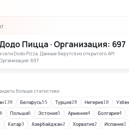
97
Додо Пицца · Организация: 697
сети Dodo Pizza. Данные берутся из открытого API
Организация: 697.
видеть больше статистики.
ан
Беларусь
Турция
Нигерия
Узбе
130
55
28
18
Польша
Эстония
Армения
Болгария
6
6
5
4
4
Катар
Азербайджан
Хорватия
Испания
3
3
2
2
1